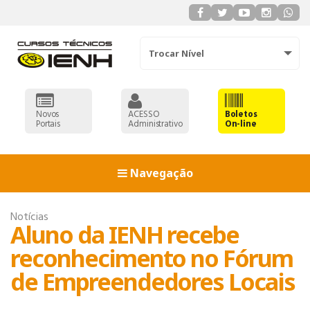
Trocar Nível
Novos
ACESSO
Boletos
Portais
Administrativo
On-line
Navegação
Notícias
Aluno da IENH recebe
reconhecimento no Fórum
de Empreendedores Locais
ADMINISTRAÇÃO