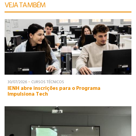
VEJA TAMBÉM
-
30/07/2026
CURSOS TÉCNICOS
IENH abre inscrições para o Programa
Impulsiona Tech