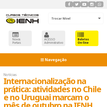
Trocar Nível
Novos
ACESSO
Boletos
Portais
Administrativo
On-line
Navegação
Notícias
Internacionalização na
prática: atividades no Chile
e no Uruguai marcam o
mês de outubro na IENH
ADMINISTRAÇÃO