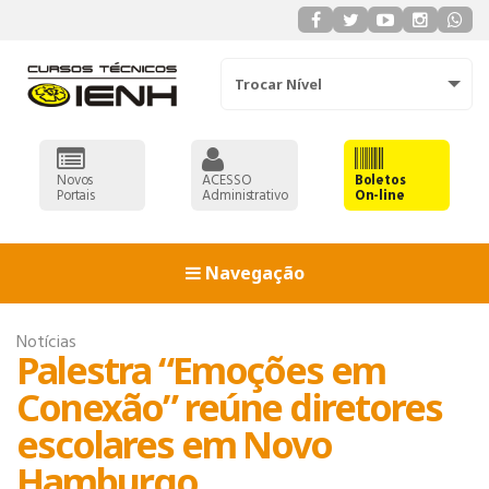
Trocar Nível
Novos
ACESSO
Boletos
Portais
Administrativo
On-line
Navegação
Notícias
Palestra “Emoções em
Conexão” reúne diretores
escolares em Novo
Hamburgo
ADMINISTRAÇÃO