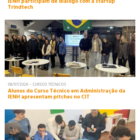
IENH participam de diálogo com a startup
Trindtech
-
08/07/2026
CURSOS TÉCNICOS
Alunos do Curso Técnico em Administração da
IENH apresentam pitches no CIT