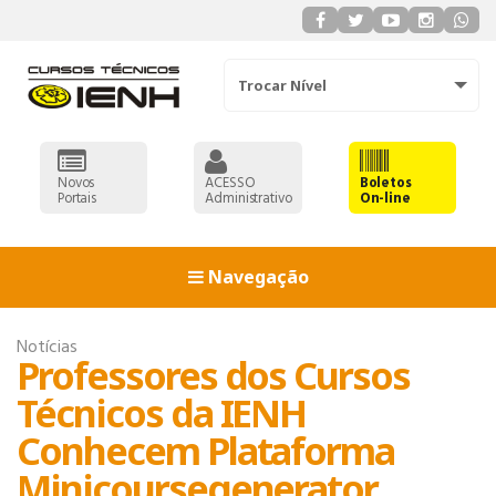
Trocar Nível
Novos
ACESSO
Boletos
Portais
Administrativo
On-line
Navegação
Notícias
Professores dos Cursos
Técnicos da IENH
Conhecem Plataforma
Minicoursegenerator
ADMINISTRAÇÃO