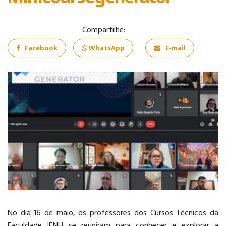
Compartilhe:
Facebook
WhatsApp
E-mail
COMÉRCIO
EXTERIOR
INFORMÁTICA
No dia 16 de maio, os professores dos Cursos Técnicos da
Faculdade IENH se reuniram para conhecer e explorar a