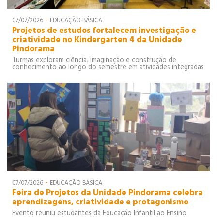
-
07/07/2026
EDUCAÇÃO BÁSICA
Projetos de estudos fortalecem investigação e
criatividade no Kindergarten 4 da Unidade
Pindorama
Turmas exploram ciência, imaginação e construção de
conhecimento ao longo do semestre em atividades integradas
-
07/07/2026
EDUCAÇÃO BÁSICA
Feira de Projetos da Unidade Pindorama celebra
aprendizagens, criatividade e protagonismo
Evento reuniu estudantes da Educação Infantil ao Ensino