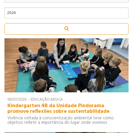
91
92
93
90
91
92
COMÉRCIO
93
EXTERIOR
90
91
92
90
INFORMÁTICA
-
09/07/2026
EDUCAÇÃO BÁSICA
Kindergarten 4B da Unidade Pindorama
promove reflexões sobre sustentabilidade
Vivência voltada à conscientização ambiental teve como
objetivo refletir a importância do lugar onde vivemos