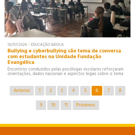
-
03/07/2026
EDUCAÇÃO BÁSICA
Bullying e cyberbullying são tema de conversa
com estudantes na Unidade Fundação
Evangélica
Encontros conduzidos pelas psicólogas escolares reforçaram
orientações, dados nacionais e aspectos legais sobre o tema
Anterior
1
2
3
4
5
6
7
8
9
10
11
Próximos