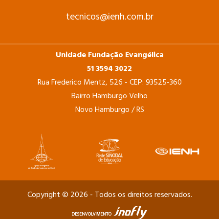
tecnicos@ienh.com.br
Unidade Fundação Evangélica
51 3594 3022
Rua Frederico Mentz, 526 - CEP: 93525-360
Bairro Hamburgo Velho
Novo Hamburgo / RS
Copyright © 2026 - Todos os direitos reservados.
Mat