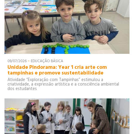
LOGÍSTICA
-
09/07/2026
EDUCAÇÃO BÁSICA
Unidade Pindorama: Year 1 cria arte com
tampinhas e promove sustentabilidade
Atividade “Exploração com Tampinhas” estimulou a
criatividade, a expressão artística e a consciência ambiental
dos estudantes