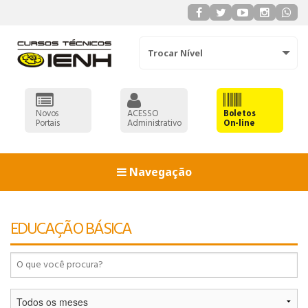
Trocar Nível
Novos
ACESSO
Boletos
Portais
Administrativo
On-line
Navegação
93
EDUCAÇÃO BÁSICA
90
91
92
93
ADMINISTRAÇÃO
90