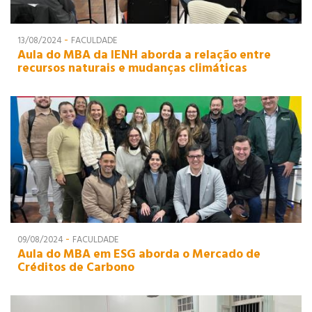
-
13/08/2024
FACULDADE
Aula do MBA da IENH aborda a relação entre
recursos naturais e mudanças climáticas
-
09/08/2024
FACULDADE
Aula do MBA em ESG aborda o Mercado de
Créditos de Carbono