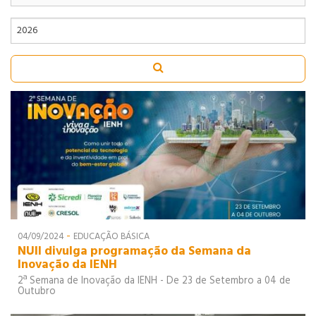
91
92
93
90
91
92
COMÉRCIO
93
EXTERIOR
90
91
92
92
INFORMÁTICA
-
04/09/2024
EDUCAÇÃO BÁSICA
NUII divulga programação da Semana da
Inovação da IENH
2ª Semana de Inovação da IENH - De 23 de Setembro a 04 de
Outubro