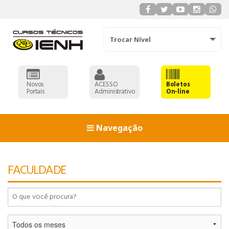
Trocar Nível
Novos
ACESSO
Boletos
Portais
Administrativo
On-line
Navegação
93
FACULDADE
90
91
92
93
ADMINISTRAÇÃO
90