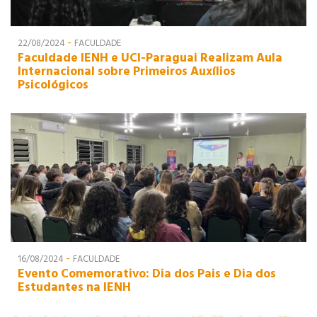
-
22/08/2024
FACULDADE
Faculdade IENH e UCI-Paraguai Realizam Aula
Internacional sobre Primeiros Auxílios
Psicológicos
-
16/08/2024
FACULDADE
Evento Comemorativo: Dia dos Pais e Dia dos
Estudantes na IENH