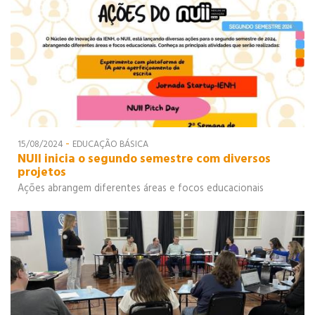
-
15/08/2024
EDUCAÇÃO BÁSICA
NUII inicia o segundo semestre com diversos
projetos
Ações abrangem diferentes áreas e focos educacionais