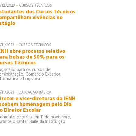
-
1/12/2023
CURSOS TÉCNICOS
studantes dos Cursos Técnicos
ompartilham vivências no
stágio
-
/11/2023
CURSOS TÉCNICOS
ENH abre processo seletivo
ara bolsas de 50% para os
ursos Técnicos
agas são para os cursos de
dministração, Comércio Exterior,
nformática e Logística
-
/11/2023
EDUCAÇÃO BÁSICA
iretor e vice-diretoras da IENH
ecebem homenagem pelo Dia
o Diretor Escolar
omento ocorreu em 11 de novembro,
urante o Jantar Baile da Instituição