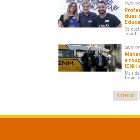
25/10/2
Profe
duas 
Educ
Os dest
Infanti
06/10/2
Mater
e rou
IENH 
Mais de
foram e
Anterior