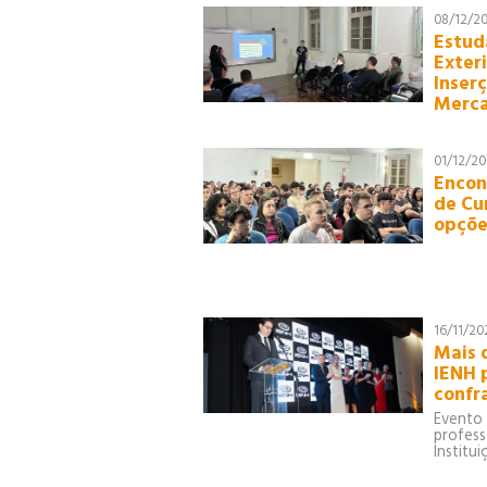
90
08/12/2
Estud
91
Exter
92
Inser
93
Merca
90
91
01/12/20
92
Encon
de Cu
93
opçõe
90
91
92
91
16/11/20
Mais 
IENH 
confr
Evento
profess
Institu