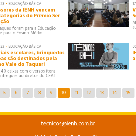
-
023
EDUCAÇÃO BÁSICA
1
ssores da IENH vencem
V
categorias do Prêmio Ser
S
ação
A
a
aques foram para a Educação
l e para o Ensino Médio
-
023
EDUCAÇÃO BÁSICA
0
iais escolares, brinquedos
I
pas são destinados pela
a
ao Vale do Taquari
 40 caixas com diversos itens
ntregues ao diretor do CEAT
5
6
7
8
9
10
11
12
13
14
15
tecnicos@ienh.com.br