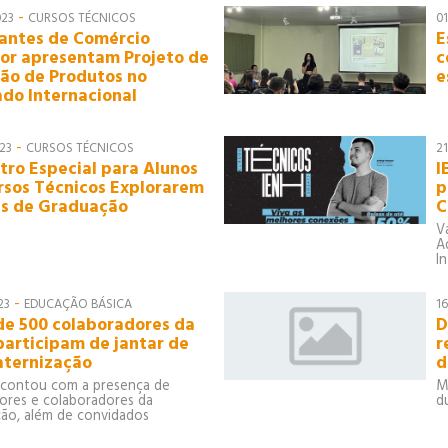
-
023
CURSOS TÉCNICOS
0
antes de Comércio
E
ior apresentam Projeto de
c
ção de Produtos no
e
do Internacional
-
23
CURSOS TÉCNICOS
21
tro Especial para Alunos
I
rsos Técnicos Explorarem
p
s de Graduação
C
V
A
I
-
23
EDUCAÇÃO BÁSICA
16
de 500 colaboradores da
D
participam de jantar de
r
aternização
d
 contou com a presença de
M
ores e colaboradores da
d
ição, além de convidados