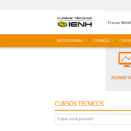
Trocar Nível
INSTITUCIONAL
CONHEÇA
CURSO
ADMINIST
93
CURSOS TÉCNICOS
90
91
92
93