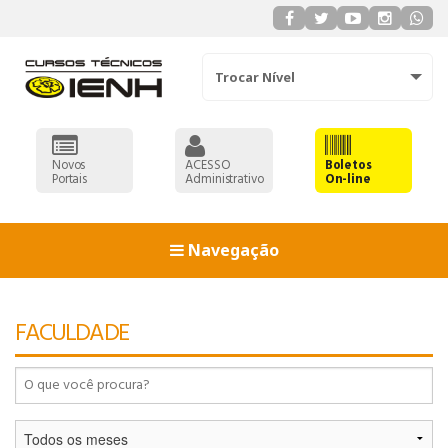
Trocar Nível
Novos
ACESSO
Boletos
Portais
Administrativo
On-line
Navegação
93
FACULDADE
90
91
92
93
ADMINISTRAÇÃO
90