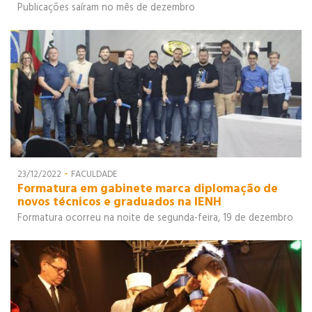
Publicações saíram no mês de dezembro
-
23/12/2022
FACULDADE
Formatura em gabinete marca diplomação de
novos técnicos e graduados na IENH
Formatura ocorreu na noite de segunda-feira, 19 de dezembro