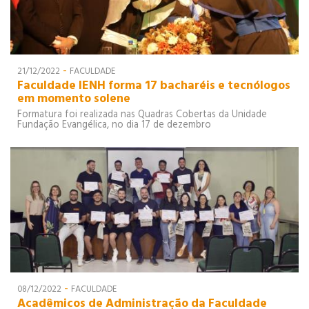
-
21/12/2022
FACULDADE
Faculdade IENH forma 17 bacharéis e tecnólogos
em momento solene
Formatura foi realizada nas Quadras Cobertas da Unidade
Fundação Evangélica, no dia 17 de dezembro
-
08/12/2022
FACULDADE
Acadêmicos de Administração da Faculdade