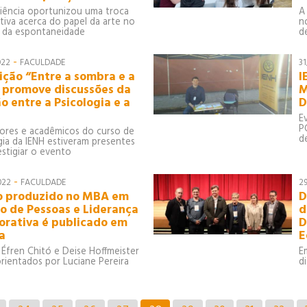
iência oportunizou uma troca
A
cativa acerca do papel da arte no
n
 da espontaneidade
d
-
022
FACULDADE
3
ição “Entre a sombra e a
I
 promove discussões da
M
o entre a Psicologia e a
D
E
P
ores e acadêmicos do curso de
d
gia da IENH estiveram presentes
estigiar o evento
-
022
FACULDADE
2
o produzido no MBA em
D
o de Pessoas e Liderança
d
orativa é publicado em
D
a
E
 Éfren Chitó e Deise Hoffmeister
E
rientados por Luciane Pereira
d