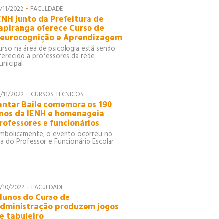
-
0/11/2022
FACULDADE
ENH junto da Prefeitura de
apiranga oferece Curso de
eurocognição e Aprendizagem
urso na área de psicologia está sendo
ferecido a professores da rede
unicipal
-
3/11/2022
CURSOS TÉCNICOS
antar Baile comemora os 190
nos da IENH e homenageia
rofessores e funcionários
imbolicamente, o evento ocorreu no
ia do Professor e Funcionário Escolar
-
1/10/2022
FACULDADE
lunos do Curso de
dministração produzem jogos
e tabuleiro