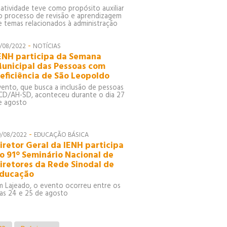
 atividade teve como propósito auxiliar
o processo de revisão e aprendizagem
e temas relacionados à administração
-
1/08/2022
NOTÍCIAS
ENH participa da Semana
unicipal das Pessoas com
eficiência de São Leopoldo
vento, que busca a inclusão de pessoas
CD/AH-SD, aconteceu durante o dia 27
e agosto
-
9/08/2022
EDUCAÇÃO BÁSICA
iretor Geral da IENH participa
o 91° Seminário Nacional de
iretores da Rede Sinodal de
ducação
m Lajeado, o evento ocorreu entre os
ias 24 e 25 de agosto