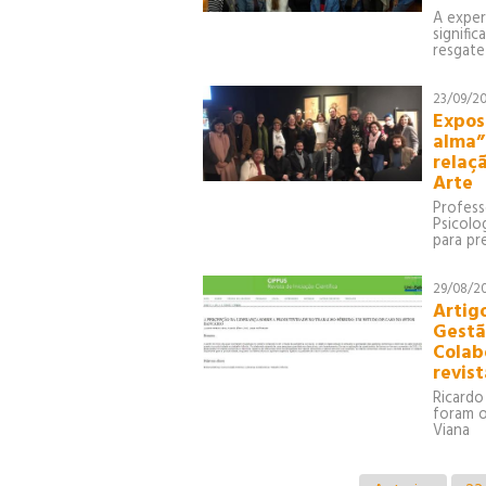
A exper
signifi
resgate
23/09/2
Expos
alma”
relaçã
Arte
Profess
Psicolo
para pr
29/08/2
Artig
Gestã
Colab
revist
Ricardo
foram o
Viana