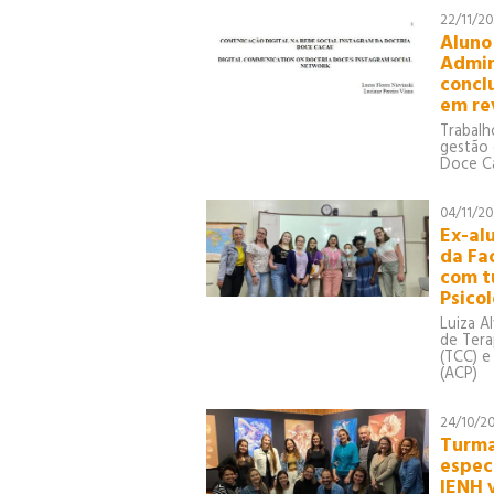
90
22/11/2
Aluno
91
Admin
92
concl
93
em rev
90
Trabalh
gestão 
91
Doce C
92
93
04/11/2
90
Ex-al
da Fa
91
com t
92
Psico
92
Luiza A
de Tera
(TCC) 
(ACP)
24/10/2
Turma
espec
IENH 