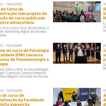
-
022
FACULDADE
1
 do Curso de
I
istração tem projeto de
S
usão de curso publicado
N
ista universitária
C
o
o teve como foco desenvolver a
m
de marketing digital da doceria
acau
-
022
FACULDADE
2
una do curso de Psicologia
J
culdade IENH conversa
a
urma de Fenomenologia e
p
logia
S
D
lves falou sobre as metodologias
pia Cognitivo Comportamental
e Abordagem Centrada na Pessoa
-
022
FACULDADE
2
 de curso de
A
ialização da Faculdade
A
visita exposição
d