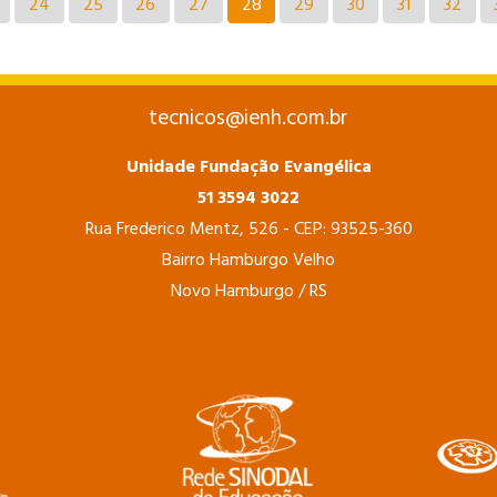
24
25
26
27
28
29
30
31
32
tecnicos@ienh.com.br
Unidade Fundação Evangélica
51 3594 3022
Rua Frederico Mentz, 526 - CEP: 93525-360
Bairro Hamburgo Velho
Novo Hamburgo / RS