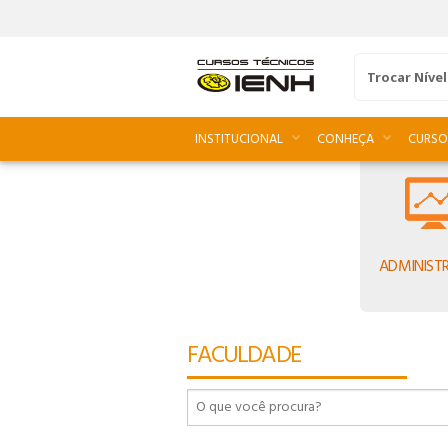
Trocar Nível
INSTITUCIONAL
CONHEÇA
CURSO
ADMINIST
93
FACULDADE
90
91
92
93